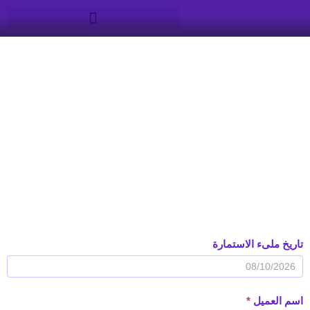
خطي
لى
لمحتوى
هذه الاستمارة تساعدنا على انشاء محتوى احترافي جذاب يتوافق مع
ذوق العميل،
لذلك نرجو منكم الاجابة بوضوح على الآسئلة الموجودة بهذه
الاستمارة مشكورا.
استمارة
تاريخ ملىء الاستمارة
المحتوى
اسم العميل
*