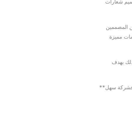
يم شعارات
 المصممين
مات مميزة
ذلك بهدف
 فشركة سهل**